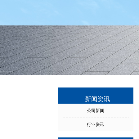
新闻资讯
公司新闻
行业资讯