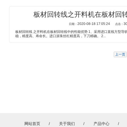
板材回转线之开料机在板材回
2020-08-18 17:05:24
3
日期：
点击：
板材回转线 之开料机在板材回转线中的性能优势 1、采用进口直线方型导
稳，精度高、寿命长。进口滚珠丝杠精度高，下刀精确。 2...
上一页
网站首页
关于我们
产品中心