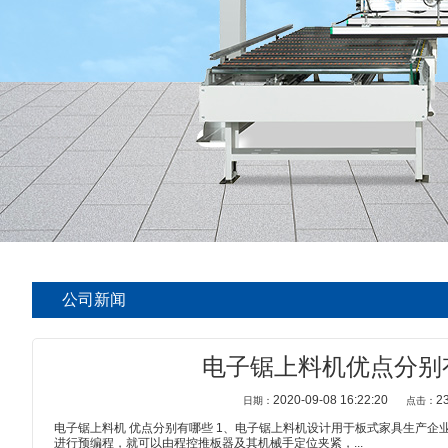
公司新闻
电子锯上料机优点分别
2020-09-08 16:22:20
2
日期：
点击：
电子锯上料机 优点分别有哪些 1、电子锯上料机设计用于板式家具生产企
进行预编程，就可以由程控推板器及其机械手定位夹紧，...