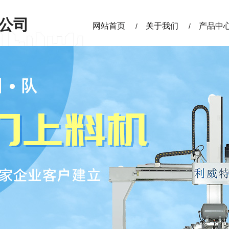
公司
网站首页
关于我们
产品中