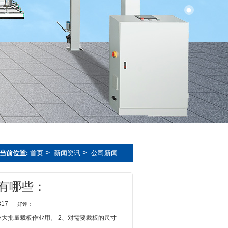
>
>
当前位置:
首页
新闻资讯
公司新闻
有哪些：
317
好评：
业大批量裁板作业用。 2、对需要裁板的尺寸