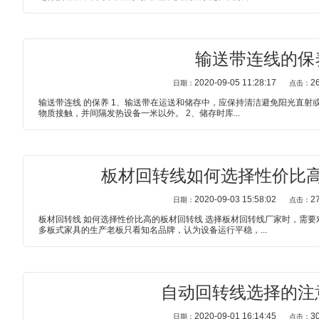
输送带连线的保
2020-09-05 11:28:17
2
日期：
点击：
输送带连线 的保养 1、输送带在运送和储存中，应保持清洁避免阳光直射
物质接触，并间隔发热设备一米以外。 2、储存时库...
板材回转线如何选择性价比
2020-09-03 15:58:02
2
日期：
点击：
板材回转线 如何选择性价比高的板材回转线 选择板材回转线厂家时，需
多板式家具的生产老板只看知名品牌，认为设备运行平稳，...
自动回转线选择的注
2020-09-01 16:14:45
3
日期：
点击：